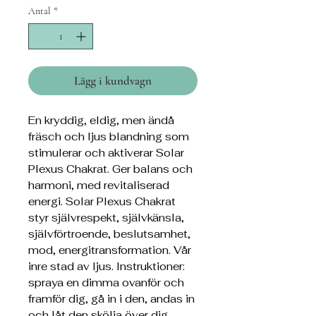
Antal
*
Lägg i kundvagn
En kryddig, eldig, men ändå
fräsch och ljus blandning som
stimulerar och aktiverar Solar
Plexus Chakrat. Ger balans och
harmoni, med revitaliserad
energi. Solar Plexus Chakrat
styr självrespekt, självkänsla,
självförtroende, beslutsamhet,
mod, energitransformation. Vår
inre stad av ljus. Instruktioner:
spraya en dimma ovanför och
framför dig, gå in i den, andas in
och låt den skölja över dig.