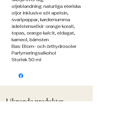
oljeblandning: naturliga eteriska
oljor inklusive söt apelsin,
svartpeppar, kardemumma.
ädelstenselixir: orange korall,
topas, orange kalcit, eldagat,
karneol, bärnsten
Bas: Blom- och örthydrosoler
Parfymeringsalkohol
Storlek 50 ml
Liknande produkter