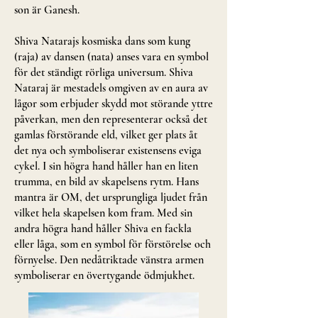
son är Ganesh.
Shiva Natarajs kosmiska dans som kung
(raja) av dansen (nata) anses vara en symbol
för det ständigt rörliga universum. Shiva
Nataraj är mestadels omgiven av en aura av
lågor som erbjuder skydd mot störande yttre
påverkan, men den representerar också det
gamlas förstörande eld, vilket ger plats åt
det nya och symboliserar existensens eviga
cykel. I sin högra hand håller han en liten
trumma, en bild av skapelsens rytm. Hans
mantra är OM, det ursprungliga ljudet från
vilket hela skapelsen kom fram. Med sin
andra högra hand håller Shiva en fackla
eller låga, som en symbol för förstörelse och
förnyelse. Den nedåtriktade vänstra armen
symboliserar en övertygande ödmjukhet.