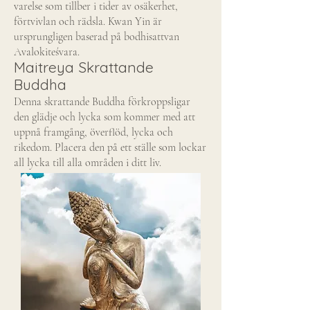
varelse som tillber i tider av osäkerhet,
förtvivlan och rädsla. Kwan Yin är
ursprungligen baserad på bodhisattvan
Avalokiteśvara.
Maitreya Skrattande
Buddha
Denna skrattande Buddha förkroppsligar
den glädje och lycka som kommer med att
uppnå framgång, överflöd, lycka och
rikedom. Placera den på ett ställe som lockar
all lycka till alla områden i ditt liv.