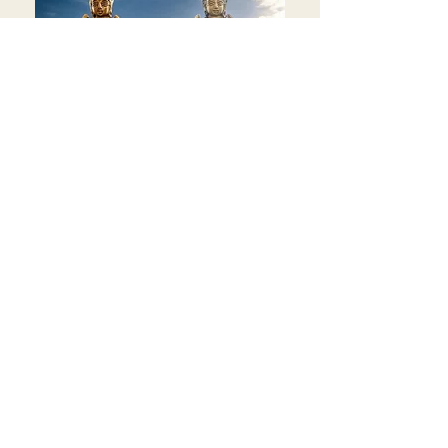
Kom och utforska stillrummen och ta
en titt på vårt utbud av statyer.
KÖP I BUTIK ELLER KOMMER
TILL WEBSHOPEN SNART
Lakshmi: Gudinnan för rikedom,