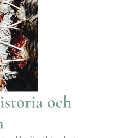
istoria och
n