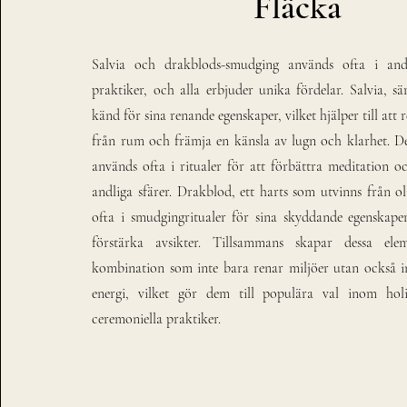
Fläcka
Salvia och drakblods-smudging används ofta i and
praktiker, och alla erbjuder unika fördelar. Salvia, särs
känd för sina renande egenskaper, vilket hjälper till att 
från rum och främja en känsla av lugn och klarhet. D
används ofta i ritualer för att förbättra meditation 
andliga sfärer. Drakblod, ett harts som utvinns från olik
ofta i smudgingritualer för sina skyddande egenskap
förstärka avsikter. Tillsammans skapar dessa ele
kombination som inte bara renar miljöer utan också inb
energi, vilket gör dem till populära val inom holi
ceremoniella praktiker.