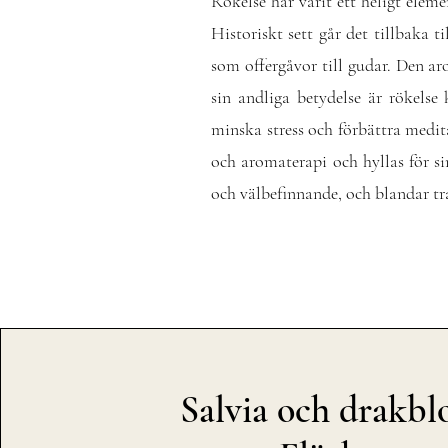
Rökelse har varit ett heligt elem
Historiskt sett går det tillbaka 
som offergåvor till gudar. Den ar
sin andliga betydelse är rökelse
minska stress och förbättra medit
och aromaterapi och hyllas för si
och välbefinnande, och blandar t
Salvia och drakbl