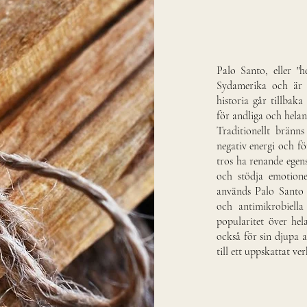
Palo Santo, eller "h
Sydamerika och är 
historia går tillbak
för andliga och hela
Traditionellt brän
negativ energi och fö
tros ha renande egen
och stödja emotion
används Palo Santo o
och antimikrobiell
popularitet över hel
också för sin djupa a
till ett uppskattat ve