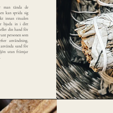
ar man tända de
ken kan sprida sig
kt innan ritualen
r bjuda in i ditt
eller din hand för
r runt personen som
efter användning,
r använda sand för
ljön utan främjar
.