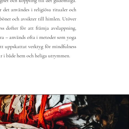
ighet och koppling till det gudomliga.
 det användes i religiösa ritualer och
böner och avsikter till himlen. Utöver
ss dofter för att främja avslappning,
yrra – används ofta i metoder som yoga
ett uppskattat verktyg för mindfulness
är i både hem och heliga utrymmen.