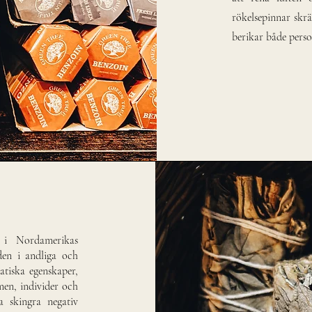
rökelsepinnar skräd
berikar både per
 i Nordamerikas
den i andliga och
atiska egenskaper,
men, individer och
a skingra negativ