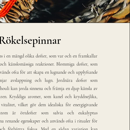
Rökelsepinnar
ns i en mängd olika dofter, som var och en framkallar
och känslomässiga reaktioner. Blommiga dofter, som
nvänds ofta för att skapa en lugnande och upplyftande
ämjar avslappning och lugn. Jordnära dofter som
chouli kan jorda sinnena och främja en djup känsla av
ren. Kryddiga aromer, som kanel och kryddnejlika,
vitalitet, vilket gör dem idealiska för energigivande
utom är örtdofter som salvia och eukalyptus
na renande egenskaper och används ofta i ritualer för
och förbättra fokus. Med en sådan variation kan