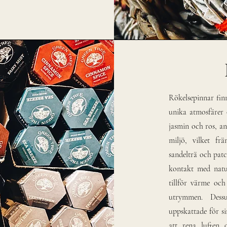
Rökelsepinnar fin
unika atmosfärer 
jasmin och ros, a
miljö, vilket fr
sandelträ och pat
kontakt med natu
tillför värme och 
utrymmen. Dess
uppskattade för si
att rena luften 