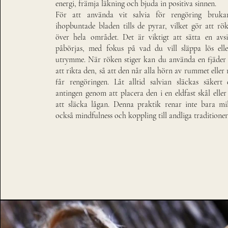
energi, främja läkning och bjuda in positiva sinnen.
För att använda vit salvia för rengöring bruk
ihopbuntade bladen tills de pyrar, vilket gör att rö
över hela området. Det är viktigt att sätta en avsi
påbörjas, med fokus på vad du vill släppa lös elle
utrymme. När röken stiger kan du använda en fjäder 
att rikta den, så att den når alla hörn av rummet elle
får rengöringen. Låt alltid salvian släckas säkert 
antingen genom att placera den i en eldfast skål elle
att släcka lågan. Denna praktik renar inte bara mi
också mindfulness och koppling till andliga traditioner