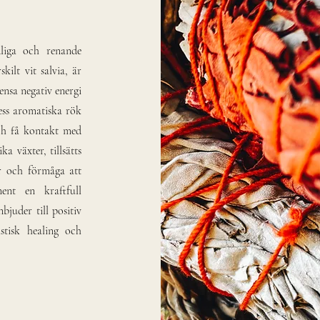
liga och renande
kilt vit salvia, är
rensa negativ energi
ess aromatiska rök
och få kontakt med
a växter, tillsätts
er och förmåga att
ment en kraftfull
juder till positiv
stisk healing och