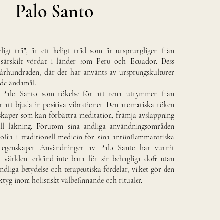
Palo Santo
eligt trä", är ett heligt träd som är ursprungligen från
särskilt vördat i länder som Peru och Ecuador. Dess
a århundraden, där det har använts av ursprungskulturer
nde ändamål.
ns Palo Santo som rökelse för att rena utrymmen från
r att bjuda in positiva vibrationer. Den aromatiska röken
skaper som kan förbättra meditation, främja avslappning
ell läkning. Förutom sina andliga användningsområden
fta i traditionell medicin för sina antiinflammatoriska
a egenskaper. Användningen av Palo Santo har vunnit
a världen, erkänd inte bara för sin behagliga doft utan
ndliga betydelse och terapeutiska fördelar, vilket gör den
rktyg inom holistiskt välbefinnande och ritualer.