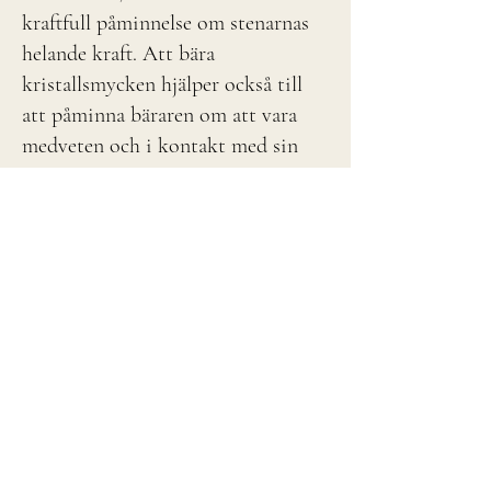
kraftfull påminnelse om stenarnas
helande kraft. Att bära
kristallsmycken hjälper också till
att påminna bäraren om att vara
medveten och i kontakt med sin
egen energi.
Så om du letar efter en speciell
upplevelse för dig själv eller en
närstående, varför inte dra nytta av
ädelstenarnas helande kraft? Still
Spaces Butik har ett underbart
urval av vackra ädelstenssmycken
som kan bidra till att skapa balans
och harmoni för bäraren.