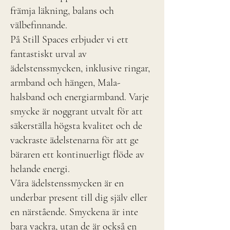
främja läkning, balans och
välbefinnande.
På Still Spaces erbjuder vi ett
fantastiskt urval av
ädelstenssmycken, inklusive ringar,
armband och hängen, Mala-
halsband och energiarmband. Varje
smycke är noggrant utvalt för att
säkerställa högsta kvalitet och de
vackraste ädelstenarna för att ge
bäraren ett kontinuerligt flöde av
helande energi.
Våra ädelstenssmycken är en
underbar present till dig själv eller
en närstående. Smyckena är inte
bara vackra, utan de är också en