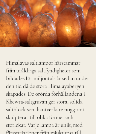
Himalayas saltlampor härstammar
från uråldriga saltfyndigheter som
bildades för miljontals år sedan under
den tid då de stora Himalayabergen
skapades. De orörda förhållandena i
Khewra-saltgruvan ger stora, solida
saltblock som hantverkare noggrant
skulpterar till olika former och
storlekar. Varje lampa är unik, med
färgvariationer från mjukt rosa till