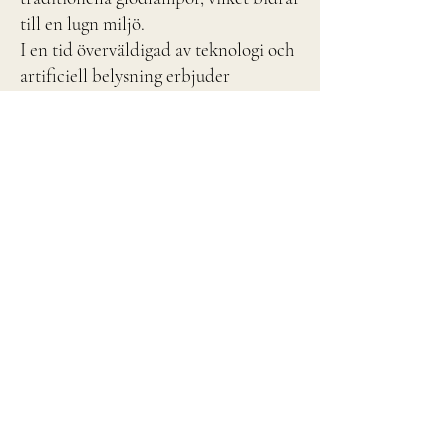
till en lugn miljö.
I en tid överväldigad av teknologi och
artificiell belysning erbjuder
saltlampor en lugnande paus och
uppmuntrar till mindfulness och
avslappning. Att tända en
himalayasaltlampa kan bli en del av
en nattlig ritual och signalera
övergången från dagens hektiska stress
till en tid för vila och reflektion.
Still Spaces har alltid ett stort lager av