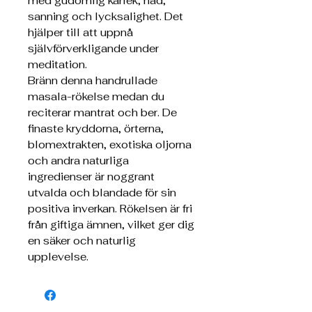
med gudomlig kärlek, nåd,
sanning och lycksalighet. Det
hjälper till att uppnå
självförverkligande under
meditation.
Bränn denna handrullade
masala-rökelse medan du
reciterar mantrat och ber. De
finaste kryddorna, örterna,
blomextrakten, exotiska oljorna
och andra naturliga
ingredienser är noggrant
utvalda och blandade för sin
positiva inverkan. Rökelsen är fri
från giftiga ämnen, vilket ger dig
en säker och naturlig
upplevelse.