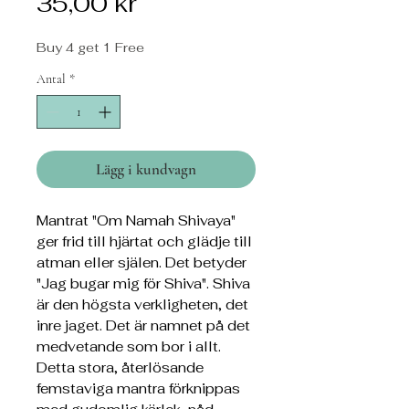
Pris
35,00 kr
Buy 4 get 1 Free
Antal
*
Lägg i kundvagn
Mantrat "Om Namah Shivaya"
ger frid till hjärtat och glädje till
atman eller själen. Det betyder
"Jag bugar mig för Shiva". Shiva
är den högsta verkligheten, det
inre jaget. Det är namnet på det
medvetande som bor i allt.
Detta stora, återlösande
femstaviga mantra förknippas