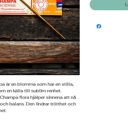
L
a är en blomma som har en stilla,
m en källa till sublim renhet.
Champa flora hjälper sinnena att nå
 och balans. Den lindrar trötthet och
het.