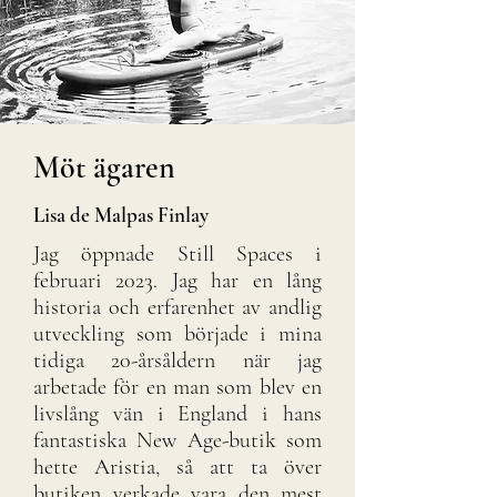
Möt ägaren
Lisa de Malpas Finlay
Jag öppnade Still Spaces i
februari 2023. Jag har en lång
historia och erfarenhet av andlig
utveckling som började i mina
tidiga 20-årsåldern när jag
arbetade för en man som blev en
livslång vän i England i hans
fantastiska New Age-butik som
hette Aristia, så att ta över
butiken verkade vara den mest