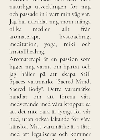
naturliga utvecklingen för mig
och passade in i vart min väg var.
Jag har utbildat mig inom många
olika medier, allt från
aromaterapi, livscoaching,
meditation, yoga, reiki och
kristallhealing.
Aromaterapi är en passion som
ligger mig varmt om hjärtat och
jag håller på att skapa Still
Spaces varumärke "Sacred Mind,
Sacred Body". Detta varumärke
handlar om att förena vårt
medvetande med våra kroppar, så
att det inte bara är lyxigt för vår
hud, utan också läkande för våra
känslor. Mitt varumärke är i färd
med att legaliseras och kommer